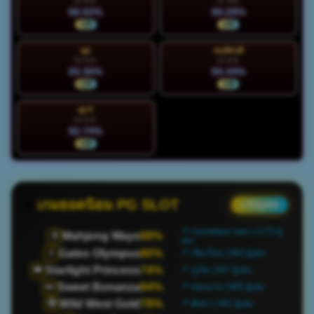
10 ส.ค.
11 ส.ค.
88.93%
90.29%
ปกติ
ปกติ
พุธ
พฤหัสบดี
12 ส.ค.
13 ส.ค.
93.30%
94.44%
ปกติ
ปกติ
ศุกร์
14 ส.ค.
92.74%
ปกติ
เกมยอดนิยม PG SLOT
● ข้อมูลสด
📍 กรุงเทพมหานคร | 1175 ผู้
Mahjong Ways
88%
🀄
เล่น
Gates Olympus
80%
⚡
📍 เชียงใหม่ | 883 ผู้เล่น
Starlight Princess
74%
👑
📍 ภูเก็ต | 647 ผู้เล่น
Sweet Bonanza
94%
🍬
📍 ขอนแก่น | 805 ผู้เล่น
Wild West Gold
78%
🤠
📍 พัทยา | 481 ผู้เล่น