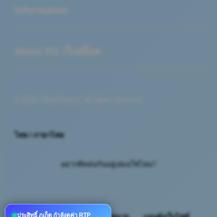
Information
เปิด
About PG เว็บสล็อต
© 2026 สล็อตเว็บตรง. All rights reserved.
ไทย / ภาษาไทย
อยากติดต่อกันอยู่เสมอใช่ไหม?
ประสิทธิ์ ภูเก็ต กำลังดูค่า RTP
ความเป็นส่วนตัว
ถูกกฎหมาย
แผนผังเว็บไซต์