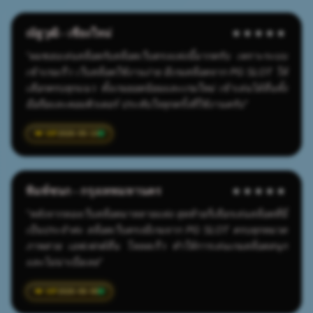
ณัฐวุฒิ - เชียงใหม่
★★★★★
"ผมชอบเล่นสล็อตกับสล็อตเว็บตรงแห่งนี้มากครับ เพราะระบบ
เข้าเกมเร็ว เว็บสล็อตใช้งานง่าย มีเกมสล็อตจาก PG SLOT ให้
เลือกครบทุกแนว ทั้งเกมยอดนิยมและเกมใหม่ เข้าเล่นได้ลื่นทั้ง
มือถือและคอมพิวเตอร์ ประทับใจทุกครั้งที่ใช้งานครับ"
2026-05-14
พิมพ์ชนก - กรุงเทพมหานคร
★★★★★
"หลังจากลองเว็บสล็อตมาหลายแห่ง สุดท้ายก็เลือกเล่นสล็อตที่นี่
เป็นประจำค่ะ สล็อตเว็บตรงมีเกมจาก PG SLOT ครบทุกหมวด
ภาพสวย เอฟเฟกต์ลื่น โหลดเร็ว ทำให้การเล่นเกมสล็อตสนุก
และไม่น่าเบื่อเลย"
2026-06-08