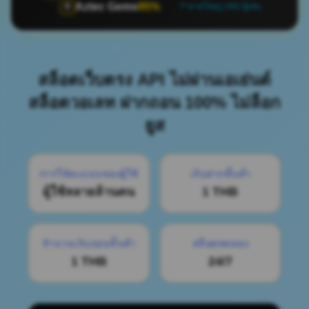
Aztec Gems
95%
🏺
📍 หาดใหญ่ | 442 ผู้เล่น
สล็อตเว็บตรง API ไม่ผ่านเอเย่นต์
สล็อตวอเลท ฝากถอน 100% ไม่ล็อก
ยูส
การให้คะแนนของผู้ใช้
เงินฝากขั้นต่ำ
ผู้ใช้หลายล้านคน
1 THB
จำนวนเงินถอนขั้นต่ำ
สล็อตทดลอง
1 THB
24/7