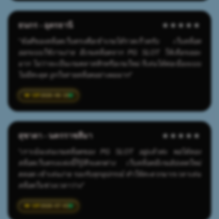
ธนกร - อุดรธานี
★★★★★
"ข้อดีของสล็อตเว็บตรงคือเข้าเกมได้รวดเร็วครับ เว็บสล็อต
ออกแบบใช้งานง่าย มีเกมสล็อตจาก PG SLOT ให้เลือกเยอะ
มาก ไม่ว่าจะเป็นเกมคลาสสิกหรือเกมใหม่ ก็เล่นได้ต่อเนื่องแบบ
ไม่มีสะดุด ถูกใจสายสล็อตอย่างผมมาก"
2026-06-19
สุชาดา - นครราชสีมา
★★★★★
"เราเน้นเล่นเกมสล็อตของ PG SLOT อยู่แล้วค่ะ พอได้ลอง
สล็อตเว็บตรงแห่งนี้ก็รู้สึกแตกต่าง เว็บสล็อตมีเกมอัปเดตใหม่
ตลอด เข้าเล่นง่าย รองรับทุกอุปกรณ์ ทำให้สะดวกมากเวลาเล่น
สล็อตในช่วงเวลาว่าง"
2026-07-03