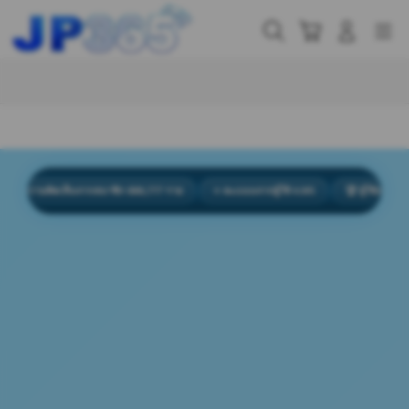
Skip
to
ค้นหา
รถเข็น
การนำทาง
เข้าสู่ระบบ
content
เปิดข้อมูลเพิ่มเติม
ามคิดเห็นจากสมาชิก 888,777 ราย
⭐ คะแนนจากผู้ใช้ 4.9/5
🏆 ผู้ใช้งานทั้งหมด 77