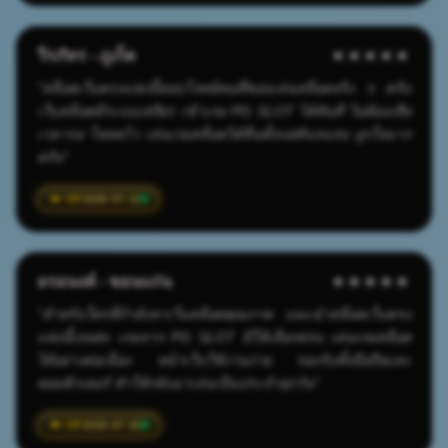
วีรภัทร - ภูเก็ต
★★★★★
"สล็อตเว็บตรงแห่งนี้ตอบโจทย์คนที่ชอบเล่นสล็อตจริง ๆ ครับ
เว็บสล็อตมีระบบเสถียร เข้าเกม PG SLOT ได้ทันที ไม่ต้องเสีย
เวลารอ โหลดไว เล่นเกมสล็อตได้ลื่นตั้งแต่ต้นจนจบ ถูกใจมาก
ครับ"
2026-07-11
อรอนงค์ - ขอนแก่น
★★★★★
"สำหรับใครที่กำลังหาเว็บสล็อตคุณภาพ แนะนำสล็อตเว็บตรง
แห่งนี้เลยค่ะ เกมจาก PG SLOT มีให้เลือกครบ เล่นเกมสล็อต
ได้อย่างต่อเนื่อง หน้าเว็บใช้งานง่าย รองรับทั้งมือถือและ
คอมพิวเตอร์ ทำให้กลับมาเล่นเป็นประจำทุกวัน"
2026-07-20