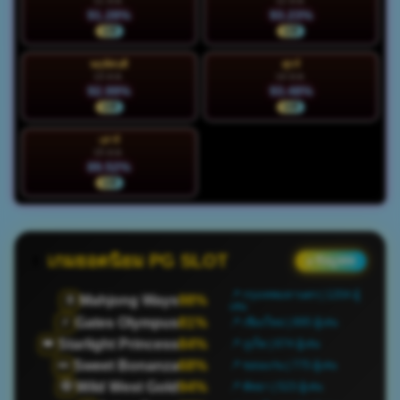
11 ส.ค.
12 ส.ค.
91.28%
93.23%
ปกติ
ปกติ
พฤหัสบดี
ศุกร์
13 ส.ค.
14 ส.ค.
92.99%
93.48%
ปกติ
ปกติ
เสาร์
15 ส.ค.
89.52%
ปกติ
เกมยอดนิยม PG SLOT
● ข้อมูลสด
📍 กรุงเทพมหานคร | 1204 ผู้
Mahjong Ways
98%
🀄
เล่น
Gates Olympus
81%
⚡
📍 เชียงใหม่ | 895 ผู้เล่น
Starlight Princess
84%
👑
📍 ภูเก็ต | 674 ผู้เล่น
Sweet Bonanza
68%
🍬
📍 ขอนแก่น | 775 ผู้เล่น
Wild West Gold
94%
🤠
📍 พัทยา | 523 ผู้เล่น