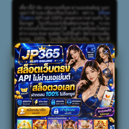
เดี๋ยวนี้ถ้ายัง
เล่นเกมสล็อต
ผ่านเอเย่นต์อยู่ บอก
เลยว่าช้าและเสียเปรียบไปแล้ว เพราะ
สล็อต
เว็บตรง
API แท้ 100% เล่นตรงจากค่ายจริง ไม่
ล็อกยูส ไม่ปรับเปอร์เซ็นต์ทุกเกมค่าย ระบบ
ฝากถอนก็เป็นแบบออโต้ รองรับ
สล็อตเว็บตรง
ฝาก-ถอน true wallet ไม่มีขั้นต่ำ
จัดไปแบบเต็ม
ระบบ 100% โอนปุ๊บเข้าในไม่เกิน 3 วินาที
ถอนก็ไวเหมือนกัน ไม่ต้องรอ
ศูนย์ข้อมูล
FAQ เกี่ยวกับ สล็อตเว็บตรง
ค้นหาคำตอบอย่างรวดเร็วสำหรับคำถามเกี่ยวกับการเข้าถึงบัญชี เกม การทำ
ธุรกรรม ความปลอดภัยของข้อมูล และข้อมูลทั่วไปอื่นๆ
สล็อตเว็บตรง คืออะไร และมีข้อดีอย่างไร?
01
เว็บสล็อต มีเกมสล็อตประเภทใดให้เลือกเล่นบ้าง?
02