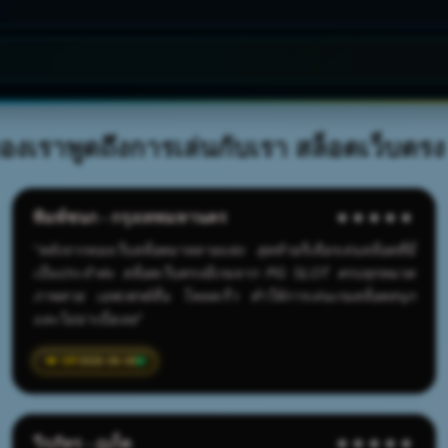
กดีของเราพูดถึงการเล่นกับเรา สล็อตเว็บตรง
พิมพ์ชนก - กรุงเทพมหานคร
★★★★★
"หลังจากลองเว็บสล็อตมาหลายแห่ง สุดท้ายก็เลือกเล่นสล็อตที่นี่
เป็นประจำค่ะ สล็อตเว็บตรงมีเกมจาก PG SLOT ครบทุกหมวด
ภาพสวย เอฟเฟกต์ลื่น โหลดเร็ว ทำให้การเล่นเกมสล็อตสนุก
และไม่น่าเบื่อเลย"
2026-06-08
วีรภัทร - ภูเก็ต
★★★★★