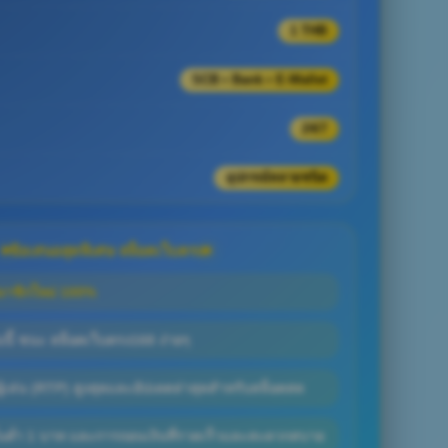
1 THB
SCB • Bank • E-Wallet
24/7
อุปกรณ์หลายชนิด
ข้อเสนอสุดพิเศษ สล็อตเว็บตรง
มาชิกใหม่ 100%
นนี้ ชนะ สล็อตเว็บตรง168 ง่ายๆ
เล่น (RTP) สูงสุดและอัปเดตล่าสุดสำหรับสล็อตสด
้นต่ำ 1 บาท และการถอนเงินที่รวดเร็วและสะดวกสบาย