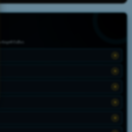
้อมูลทั่วไปอื่นๆ