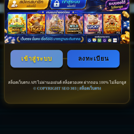
ศูนย์ข้อมูล
FAQ เกี่ยวกับ สล็อตเว็บตรง
รวดเร็วสำหรับคำถามเกี่ยวกับการเข้าถึงบัญชี เกม การทำธุรกรรม ความปลอดภัยของข้อมูล และข
เข้าสู่ระบบ
ลงทะเบียน
สล็อตเว็บตรง API ไม่ผ่านเอเย่นต์ สล็อตวอเลท ฝากถอน 100% ไม่ล็อกยูส
© COPYRIGHT SEO 303 | สล็อตเว็บตรง