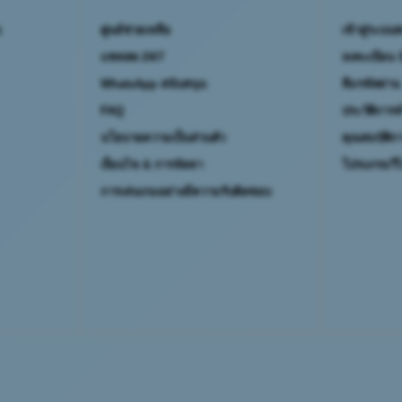
น
ศูนย์ช่วยเหลือ
เข้าสู่ระบบ
แชทสด 24/7
ลงทะเบียน บ
WhatsApp สนับสนุน
ลืมรหัสผ่าน
FAQ
ประวัติการ
นโยบายความเป็นส่วนตัว
คุณสมบัติ
เงื่อนไข & การจัดหา
โปรแกรมวีไ
การเล่นเกมอย่างมีความรับผิดชอบ