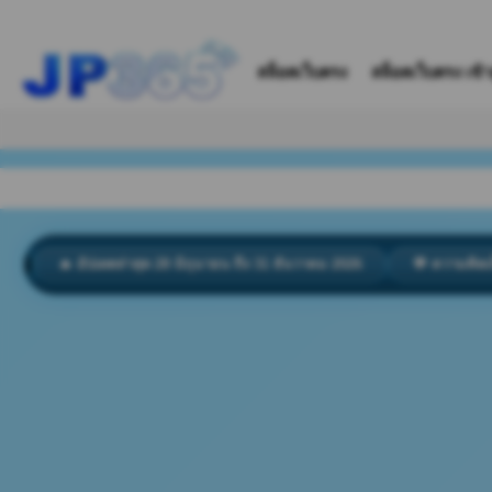
Skip
to
content
สล็อตเว็บตรง
สล็อตเว็บตรง เข้า
เปิดข้อมูลเพิ่มเติม
🔥 อัปเดตล่าสุด 28 มิถุนายน ถึง 31 ธันวาคม 2026
💬 ความคิดเห็นจากส