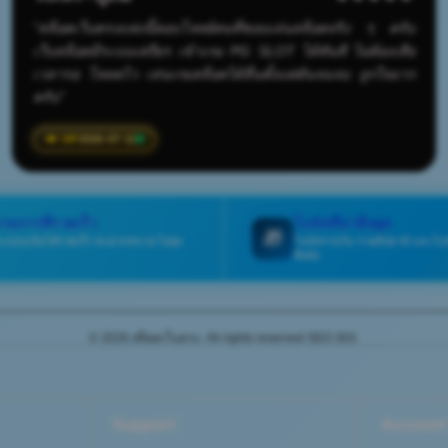
"สล็อตเว็บตรงแห่งนี้ตอบโจทย์คนที่ชอบเล่นสล็อตจริง ๆ ครับ
เว็บสล็อตมีระบบเสถียร เข้าเกม PG SLOT ได้ทันที ไม่ต้องเสีย
เวลารอ โหลดไว เล่นเกมสล็อตได้ลื่นตั้งแต่ต้นจนจบ ถูกใจมาก
ครับ"
2026-07-11
วนการที่รวดเร็ว
โบนัสที่น่าดึงดูด
🎁
ถอนเงินได้รวดเร็ว สะดวกสบาย ไม่ยุ่ง
โบนัสรายวัน รายสัปดาห์ และโบ
พิเศษ
© 2026 สล็อตเว็บตรง. All rights reserved SEO 303.
Support
Account