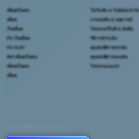
สล็อตเว็บตรง
โปรโมชั่น & โบนัสประจำวั
สล็อต
การแข่งขัน & เหตุการณ์
เว็บสล็อต
โปรแกรมวีไอพี & เงินคืน
PG เว็บสล็อต
วิธีการชำระเงิน
PG SLOT
คุณสมบัติการฝากเงิน
ลิงก์ สล็อตเว็บตรง
คุณสมบัติการถอนเงิน
สล็อตเว็บตรง
โปรแกรมแนะนำ
สล็อต
© 2026 สล็อตเว็บตรง. All rights reserved.