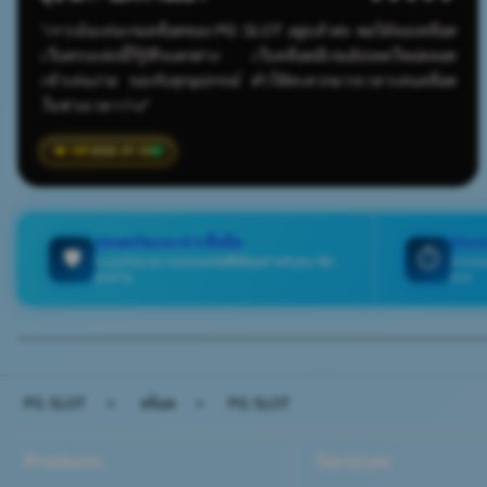
"เราเน้นเล่นเกมสล็อตของ PG SLOT อยู่แล้วค่ะ พอได้ลองสล็อต
เว็บตรงแห่งนี้ก็รู้สึกแตกต่าง เว็บสล็อตมีเกมอัปเดตใหม่ตลอด
เข้าเล่นง่าย รองรับทุกอุปกรณ์ ทำให้สะดวกมากเวลาเล่นสล็อต
ในช่วงเวลาว่าง"
2026-07-03
ปลอดภัยและน่าเชื่อถือ
กระบ
🛡️
⏱️
ระบบรักษาความปลอดภัยที่ดีที่สุดสำหรับสมาชิก
ฝากและ
ทุกท่าน
ยาก
PG SLOT
>
สล็อต
>
PG SLOT
Footer Navigation
Products
Services